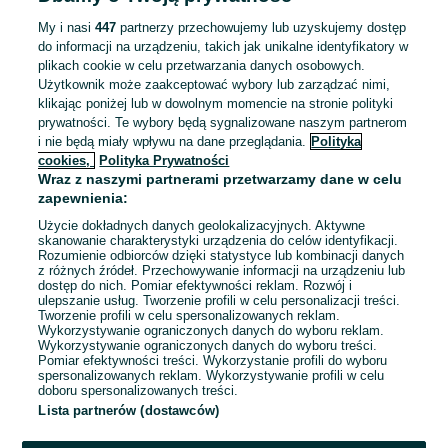
ZNALEŹLIŚMY 0
Sortowanie
Opcje przeglądania
OGŁOSZEŃ
My i nasi
447
partnerzy przechowujemy lub uzyskujemy dostęp
do informacji na urządzeniu, takich jak unikalne identyfikatory w
plikach cookie w celu przetwarzania danych osobowych.
Użytkownik może zaakceptować wybory lub zarządzać nimi,
klikając poniżej lub w dowolnym momencie na stronie polityki
prywatności. Te wybory będą sygnalizowane naszym partnerom
i nie będą miały wpływu na dane przeglądania.
Polityka
cookies,
Polityka Prywatności
Wraz z naszymi partnerami przetwarzamy dane w celu
zapewnienia:
Użycie dokładnych danych geolokalizacyjnych. Aktywne
skanowanie charakterystyki urządzenia do celów identyfikacji.
Rozumienie odbiorców dzięki statystyce lub kombinacji danych
Przepraszamy, nie znaleźliśmy tego,
z różnych źródeł. Przechowywanie informacji na urządzeniu lub
dostęp do nich. Pomiar efektywności reklam. Rozwój i
czego szukasz.
ulepszanie usług. Tworzenie profili w celu personalizacji treści.
Tworzenie profili w celu spersonalizowanych reklam.
Wykorzystywanie ograniczonych danych do wyboru reklam.
Wykorzystywanie ograniczonych danych do wyboru treści.
Pomiar efektywności treści. Wykorzystanie profili do wyboru
spersonalizowanych reklam. Wykorzystywanie profili w celu
doboru spersonalizowanych treści.
Lista partnerów (dostawców)