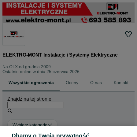
ELEKTRO-MONT Instalacje i Systemy Elektryczne
Na OLX od
grudnia 2009
Ostatnio online w dniu 25 czerwca 2026
Wszystkie ogłoszenia
Oceny
O nas
Kontakt
Znajdź na tej stronie
Wybierz kategorię
Dbamy o Twoją prywatność